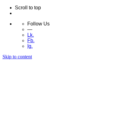
Scroll to top
Follow Us
—
Lk.
Fb.
Ig.
Skip to content
Accueil
À Propos
Produits
Éclairage Extérieur