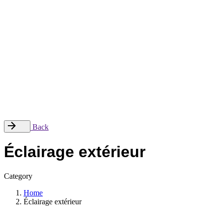
© 2024, Magineer GmbH.
Termes & Conditions
|
Politique de Confidentialité.
|
Politique
Qualité
Follow Us
—
Lk.
Fb.
Ig.
Back
Éclairage extérieur
Category
Home
Éclairage extérieur