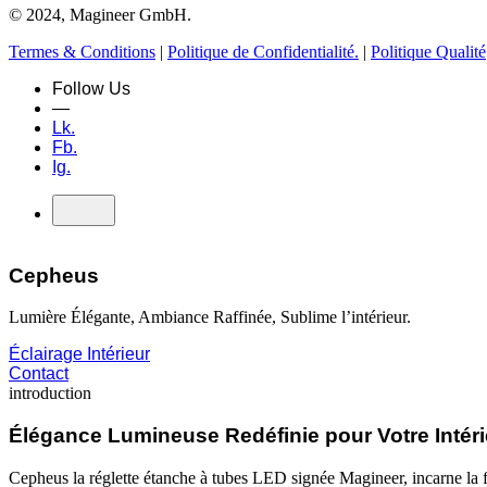
© 2024, Magineer GmbH.
Termes & Conditions
|
Politique de Confidentialité.
|
Politique Qualité
Follow Us
—
Lk.
Fb.
Ig.
Cepheus
Lumière Élégante, Ambiance Raffinée, Sublime l’intérieur.
Éclairage Intérieur
Contact
introduction
Élégance Lumineuse Redéfinie pour Votre Intéri
Cepheus la réglette étanche à tubes LED signée Magineer, incarne la fu