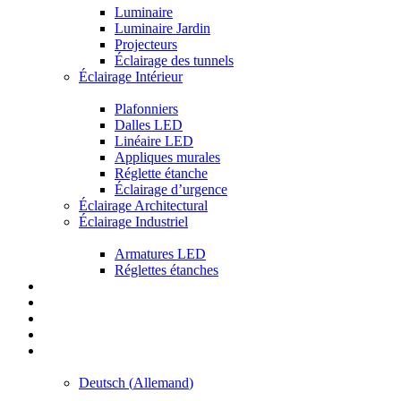
Luminaire
Luminaire Jardin
Projecteurs
Éclairage des tunnels
Éclairage Intérieur
Plafonniers
Dalles LED
Linéaire LED
Appliques murales
Réglette étanche
Éclairage d’urgence
Éclairage Architectural
Éclairage Industriel
Armatures LED
Réglettes étanches
Réalisations
Services
Blogs
Contactez-nous
Français
Deutsch
(
Allemand
)